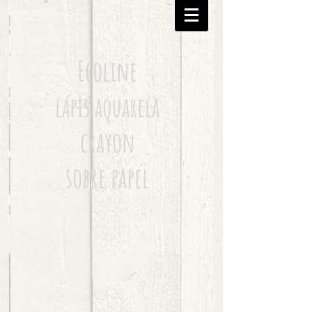
Ecoline
lápis aquarela
crayon
sobre papel