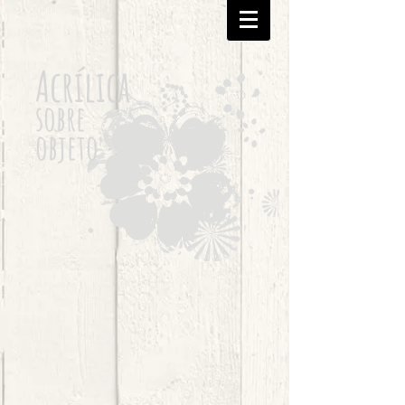
Acrílica
sobre
objeto