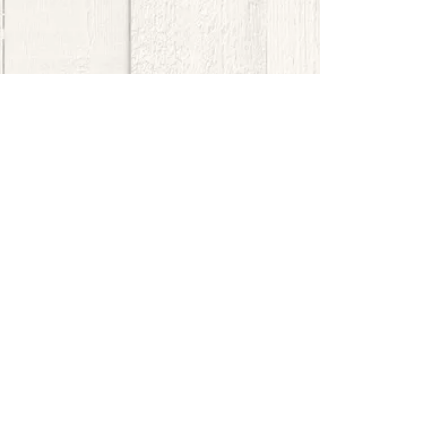
dog.art - Montanha
Escultura em fibra de vidro
(67 x 91 x 25 cm)
Exposição MuBE e Shopping Market
Place Morumbi
Obra arrematada em Leilão oficial no
MuBE - Museu Brasileiro da Escultura
em São Paulo - SP
@claudiasaller.art
copyright © claudia saller 2021 | all rights reserved